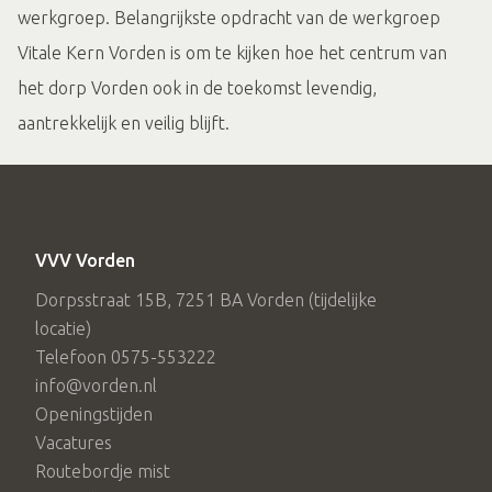
werkgroep. Belangrijkste opdracht van de werkgroep
Vitale Kern Vorden is om te kijken hoe het centrum van
het dorp Vorden ook in de toekomst levendig,
aantrekkelijk en veilig blijft.
VVV Vorden
Dorpsstraat 15B, 7251 BA Vorden (tijdelijke
locatie)
Telefoon 0575-553222
info@vorden.nl
Openingstijden
Vacatures
Routebordje mist