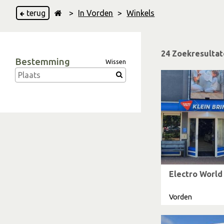
terug
>
In Vorden
>
Winkels
24 Zoekresulta
Bestemming
Wissen
Electro World 
Vorden