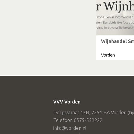
Wijnhandel Sm
Vorden
VVV Vorden
Dorpsstraat 15B, 7251 BA Vorden (tijde
Telefoon 0575-553222
info@vorden.nl