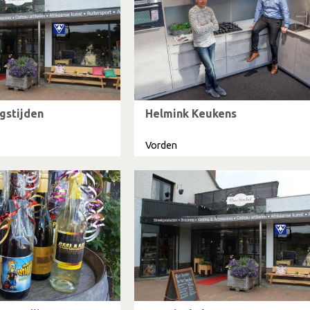
gstijden
Helmink Keukens
Vorden