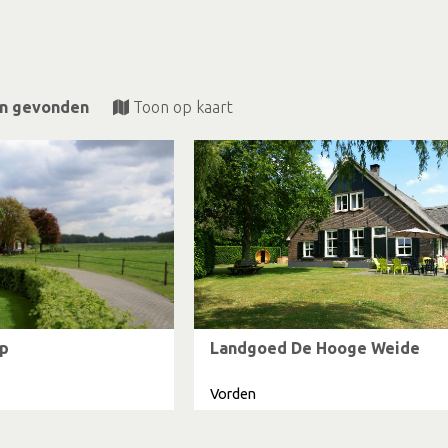
en gevonden
Toon op kaart
p
Landgoed De Hooge Weide
Vorden