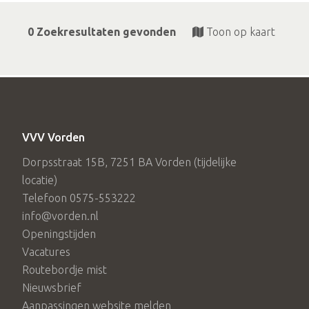
0 Zoekresultaten gevonden
Toon op kaart
VVV Vorden
Dorpsstraat 15B, 7251 BA Vorden (tijdelijke
locatie)
Telefoon 0575-553222
info@vorden.nl
Openingstijden
Vacatures
Routebordje mist
Nieuwsbrief
Aanpassingen website melden