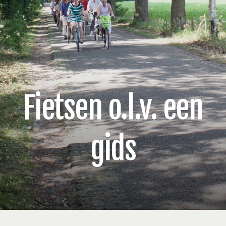
Fietsen o.l.v. een
gids